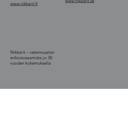
www.nikkarit.se
www.nikkarit.fi
Nikkarit – rakennusalan
erikoisosaamista jo 30
vuoden kokemuksella