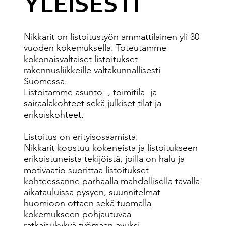
YLEISESTI
Nikkarit on listoitustyön ammattilainen yli 30
vuoden kokemuksella. Toteutamme
kokonaisvaltaiset listoitukset
rakennusliikkeille valtakunnallisesti
Suomessa.
Listoitamme asunto- , toimitila- ja
sairaalakohteet sekä julkiset tilat ja
erikoiskohteet.
Listoitus on erityisosaamista.
Nikkarit koostuu kokeneista ja listoitukseen
erikoistuneista tekijöistä, joilla on halu ja
motivaatio suorittaa listoitukset
kohteessanne parhaalla mahdollisella tavalla
aikatauluissa pysyen, suunnitelmat
huomioon ottaen sekä tuomalla
kokemukseen pohjautuvaa
ratkaisukykyä työmaan avuksi