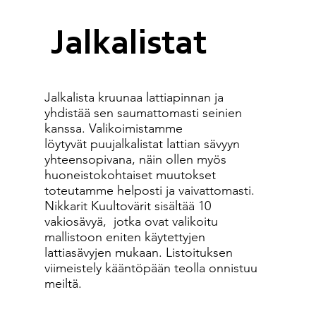
Jalkalistat
Jalkalista kruunaa lattiapinnan ja
yhdistää sen saumattomasti seinien
kanssa. Valikoimistamme
löytyvät puujalkalistat lattian sävyyn
yhteensopivana, näin ollen myös
huoneistokohtaiset muutokset
toteutamme helposti ja vaivattomasti.
Nikkarit Kuultovärit sisältää 10
vakiosävyä, jotka ovat valikoitu
mallistoon eniten käytettyjen
lattiasävyjen mukaan. Listoituksen
viimeistely kääntöpään teolla onnistuu
meiltä.