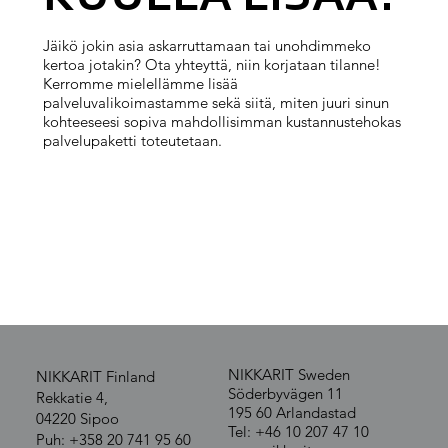
Jäikö jokin asia askarruttamaan tai unohdimmeko
kertoa jotakin? Ota yhteyttä, niin korjataan tilanne!
Kerromme mielellämme lisää
palveluvalikoimastamme sekä siitä, miten juuri sinun
kohteeseesi sopiva mahdollisimman kustannustehokas
palvelupaketti toteutetaan.
OTA YHTEYTTÄ
NIKKARIT Sweden
NIKKARIT Finland
Söderbyvägen 11
Rekkatie 4,
195 60 Arlandastad
04220 Sipoo
Tel: +46 10 207 47 10
Puh: +358 20 741 95 60