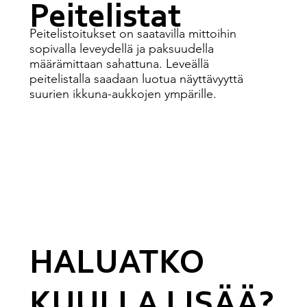
Peitelistat
Peitelistoitukset on saatavilla mittoihin
sopivalla leveydellä ja paksuudella
määrämittaan sahattuna. Leveällä
peitelistalla saadaan luotua näyttävyyttä
suurien ikkuna-aukkojen ympärille.
PALVELUT
HALUATKO
KUULLA LISÄÄ?