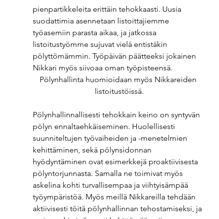
pienpartikkeleita erittäin tehokkaasti. Uusia 
suodattimia asennetaan listoittajiemme 
työasemiin parasta aikaa, ja jatkossa 
listoitustyömme sujuvat vielä entistäkin 
pölyttömämmin. Työpäivän päätteeksi jokainen 
Nikkari myös siivoaa oman työpisteensä.   
Pölynhallinta huomioidaan myös Nikkareiden 
listoitustöissä.
Pölynhallinnallisesti tehokkain keino on syntyvän 
pölyn ennaltaehkäiseminen. Huolellisesti 
suunniteltujen työvaiheiden ja -menetelmien 
kehittäminen, sekä pölynsidonnan 
hyödyntäminen ovat esimerkkejä proaktiivisesta 
pölyntorjunnasta. Samalla ne toimivat myös 
askelina kohti turvallisempaa ja viihtyisämpää 
työympäristöä. Myös meillä Nikkareilla tehdään 
aktiivisesti töitä pölynhallinnan tehostamiseksi, ja 