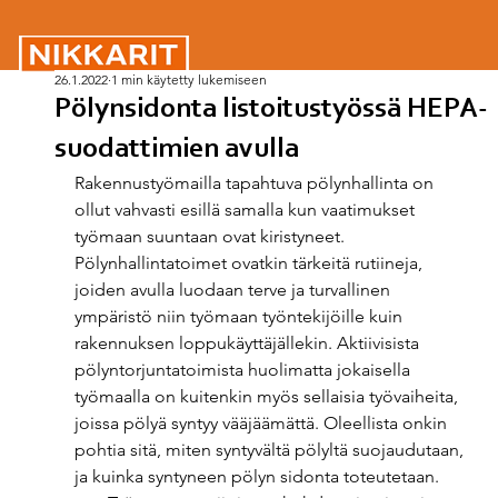
26.1.2022
1 min käytetty lukemiseen
Pölynsidonta listoitustyössä HEPA-
suodattimien avulla
Rakennustyömailla tapahtuva pölynhallinta on 
ollut vahvasti esillä samalla kun vaatimukset 
työmaan suuntaan ovat kiristyneet. 
Pölynhallintatoimet ovatkin tärkeitä rutiineja, 
joiden avulla luodaan terve ja turvallinen 
ympäristö niin työmaan työntekijöille kuin 
rakennuksen loppukäyttäjällekin. Aktiivisista 
pölyntorjuntatoimista huolimatta jokaisella 
työmaalla on kuitenkin myös sellaisia työvaiheita, 
joissa pölyä syntyy vääjäämättä. Oleellista onkin 
pohtia sitä, miten syntyvältä pölyltä suojaudutaan, 
ja kuinka syntyneen pölyn sidonta toteutetaan.   