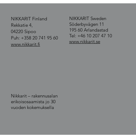
NIKKARIT Sweden
NIKKARIT Finland
Söderbyvägen 11
Rekkatie 4,
195 60 Arlandastad
04220 Sipoo
Tel: +46 10 207 47 10
Puh: +358 20 741 95 60
www.nikkarit.se
www.nikkarit.fi
Nikkarit – rakennusalan
erikoisosaamista jo 30
vuoden kokemuksella