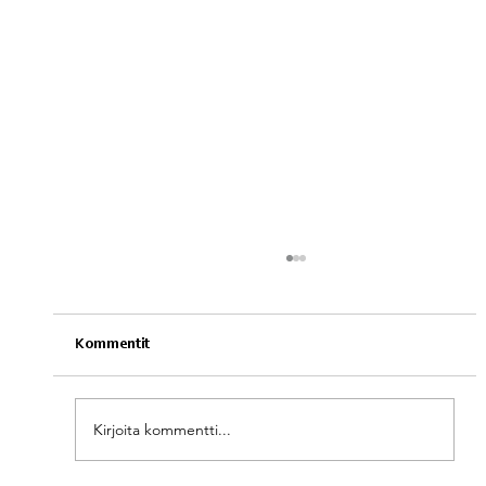
Kommentit
Nikkarit ovikokonaisuus
Kirjoita kommentti...