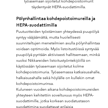
Työasemaan sijoitetut kohdepoistoimurit 
täydentyvät HEPA-suodattimilla.
Pölynhallintaa kohdepoistoimureilla ja 
HEPA-suodattimilla 
Puutuotteiden työstämisen yhteydessä puupölyä 
syntyy vääjäämättä, mutta huolellisesti 
suunniteltujen menetelmien avulla pölynhallintaa 
voidaan optimoida. Myös listoitustöissä syntyvää 
puupölyä pyritään aktiivisesti hallitsemaan, minkä 
vuoksi Nikkareiden listoitustyöntekijöillä on 
käytössään työasemaan sijoitetut kolme 
kohdepoistoimuria. Työasemassa katkaisusahalle, 
halkaisusahalle sekä höylälle on kullekin omat 
kohdepoistoimurinsa.  
Kuluneen vuoden aikana kohdepoistoimureiden 
yhteyteen kehitettiin soveltuvuus myös HEPA-
suodattimille, jotka korkean suodatustason 
suodattimina suodattavat erilaisia 