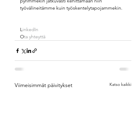
pyrimmekin jatkuvasti kehittämään niin 
työvälineitämme kuin työskentelytapojammekin.   
L
inkedIn 
O
ta yhteyttä
Katso kaikki
Viimeisimmät päivitykset