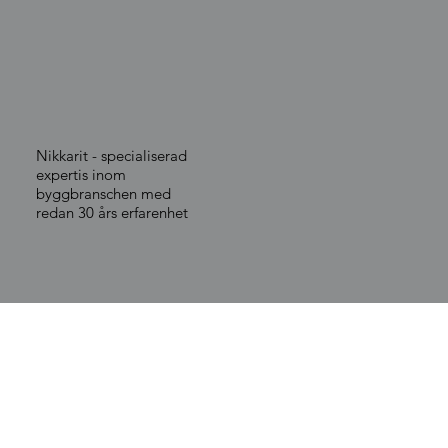
Nikkarit - specialiserad
expertis inom
byggbranschen med
redan 30 års erfarenhet