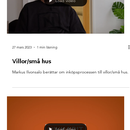
Load video
27 mars 2023
1 min läsning
Villor/små hus
Markus Ilvonsalo berättar om inköpsprocessen till villor/små hus.
Load video