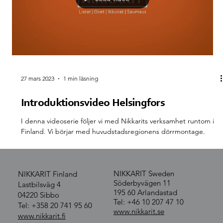
27 mars 2023
1 min läsning
Introduktionsvideo Helsingfors
I denna videoserie följer vi med Nikkarits verksamhet runtom i
Finland. Vi börjar med huvudstadsregionens dörrmontage.
NIKKARIT Sweden
NIKKARIT Finland
Söderbyvägen 11
Lastbilsväg 4
195 60 Arlandastad
04220 Sibbo
Tel: +46 10 207 47 10
Tel: +358 20 741 95 60
www.nikkarit.se
www.nikkarit.fi