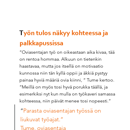
T
yön tulos näkyy kohteessa ja 
palkkapussissa 
”Oviasentajan työ on oikeastaan aika kivaa, tää 
on rentoa hommaa. Alkuun on tietenkin 
haastavaa, mutta jos itsellä on motivaatio 
kunnossa niin tän kyllä oppii ja äkkiä pystyy 
painaa hyviä määriä ovia kiinni, ” Tume kertoo. 
”Meillä on myös tosi hyvä porukka täällä, ja 
esimerkiksi nyt kun mulla on työkaveri samassa 
kohteessa, niin päivät menee tosi nopeesti.” 
“
Parasta oviasentajan työssä on 
liukuvat työajat.”
Tume, oviasentaja 