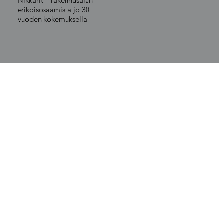
Nikkarit – rakennusalan
erikoisosaamista jo 30
vuoden kokemuksella