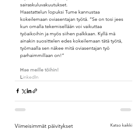
sairaskuluvakuutukset. 
Haastattelun lopuksi Tume kannustaa 
kokeilemaan oviasentajan työtä. ”Se on tosi jees 
kun omalla tekemisellään voi vaikuttaa 
työaikoihin ja myös siihen palkkaan. Kyllä mä 
ainakin suosittelen edes kokeilemaan tätä työtä, 
työmaalla sen näkee mitä oviasentajan työ 
parhaimmillaan on!”  
H
ae meille töihin! 
L
inkedIn 
Katso kaikki
Viimeisimmät päivitykset