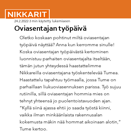
24.2.2022
3 min käytetty lukemiseen
Oviasentajan työpäivä
Oletko koskaan pohtinut miltä oviasentajan 
työpäivä näyttää? Anna kun kerromme sinulle! 
Koska oviasentajan työpäivästä kertominen 
luonnistuu parhaiten oviasentajalta itseltään, 
tämän jutun yhteydessä haastattelimme 
Nikkareilla oviasentajana työskentelevää Tumea. 
Haastattelu tapahtuu työmaalla, jossa Tume on 
parhaillaan liukuoviasennuksen parissa. Työ sujuu 
rutiinilla, sillä oviasentajan hommia mies on 
tehnyt yhteensä jo puolentoistavuoden ajan. 
”Kyllä siinä ajassa ehtii jo saada työstä kiinni, 
vaikka ilman minkäänlaista rakennusalan 
kokemusta mäkin nää hommat aikoinaan alotin,” 
Tume kertoo. 