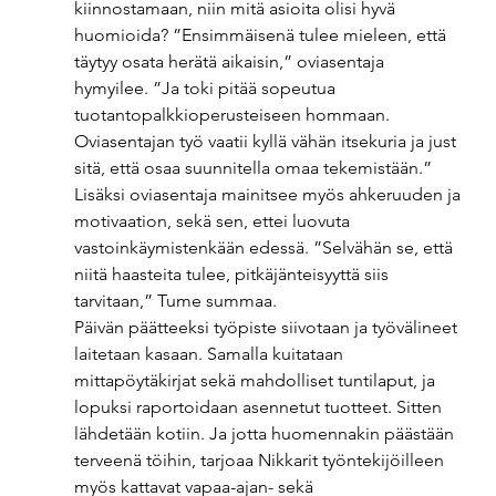
kiinnostamaan, niin mitä asioita olisi hyvä 
huomioida? ”Ensimmäisenä tulee mieleen, että 
täytyy osata herätä aikaisin,” oviasentaja 
hymyilee. ”Ja toki pitää sopeutua 
tuotantopalkkioperusteiseen hommaan. 
Oviasentajan työ vaatii kyllä vähän itsekuria ja just 
sitä, että osaa suunnitella omaa tekemistään.” 
Lisäksi oviasentaja mainitsee myös ahkeruuden ja 
motivaation, sekä sen, ettei luovuta 
vastoinkäymistenkään edessä. ”Selvähän se, että 
niitä haasteita tulee, pitkäjänteisyyttä siis 
tarvitaan,” Tume summaa. 
Päivän päätteeksi työpiste siivotaan ja työvälineet 
laitetaan kasaan. Samalla kuitataan 
mittapöytäkirjat sekä mahdolliset tuntilaput, ja 
lopuksi raportoidaan asennetut tuotteet. Sitten 
lähdetään kotiin. Ja jotta huomennakin päästään 
terveenä töihin, tarjoaa Nikkarit työntekijöilleen 
myös kattavat vapaa-ajan- sekä 