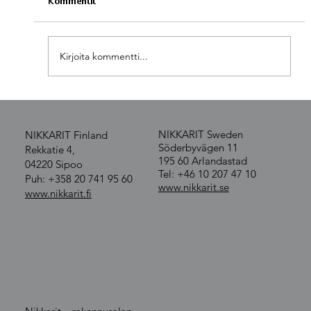
Kommentit
Nikkarit ovikokonaisuus
Kirjoita kommentti...
NIKKARIT Sweden
NIKKARIT Finland
Söderbyvägen 11
Rekkatie 4,
195 60 Arlandastad
04220 Sipoo
Tel: +46 10 207 47 10
Puh: +358 20 741 95 60
www.nikkarit.se
www.nikkarit.fi