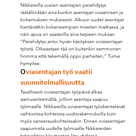
Nikkareilla uusien asentajien perehdytys 
räätälöidään aina kunkin asentajan osaamisen ja 
kokemuksen mukaisesti. Alkuun uudet asentajat 
kiertävätkin kokeneempien miesten matkassa, ja 
näin apua on saatavilla aina tarpeen mukaan. 
”Perehdytys antoi hyvän käsityksen oviasentajan 
työstä. Oikeastaan tää on kuitenkin semmonen 
homma että tekemällä oppii parhaiten,” Tume 
hymyilee. 
O
viasentajan työ vaatii 
suunnitelmallisuutta 
Tavallisesti oviasentajan työpäivä alkaa 
aamuseitsemältä, jolloin asentaja saapuu 
työmaalle. Nikkareilla oviasentajat työskentelevät 
vaihtuvissa kohteissa uudisrakennuksilla kuin 
myös saneerauskohteissakin. Ennen oviasentajan 
saapumista uudelle työmaalle Nikkareiden 
työnjohtaja käy mestan läpi yhdessä 