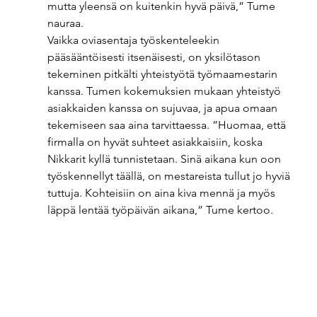
mutta yleensä on kuitenkin hyvä päivä,” Tume 
nauraa. 
Vaikka oviasentaja työskenteleekin 
pääsääntöisesti itsenäisesti, on yksilötason 
tekeminen pitkälti yhteistyötä työmaamestarin 
kanssa. Tumen kokemuksien mukaan yhteistyö 
asiakkaiden kanssa on sujuvaa, ja apua omaan 
tekemiseen saa aina tarvittaessa. ”Huomaa, että 
firmalla on hyvät suhteet asiakkaisiin, koska 
Nikkarit kyllä tunnistetaan. Sinä aikana kun oon 
työskennellyt täällä, on mestareista tullut jo hyviä 
tuttuja. Kohteisiin on aina kiva mennä ja myös 
läppä lentää työpäivän aikana,” Tume kertoo.  