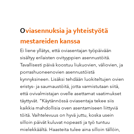
O
viasennuksia ja yhteistyötä 
mestareiden kanssa 
Ei liene yllätys, että oviasentajan työpäivään 
sisältyy erilaisten ovityyppien asennustöitä. 
Tavallisesti päivä koostuu liukuovien, väliovien, ja 
porrashuoneenovien asennustöistä 
kynnyksineen. Lisäksi tehdään luokiteltujen ovien 
eristys- ja saumaustöitä, jotta varmistutaan siitä, 
että ovivalmistajan ovelle asettamat vaatimukset 
täyttyvät. ”Käytännössä oviasentaja tekee siis 
kaikkia mahdollisia oven asentamiseen liittyviä 
töitä. Vaihtelevuus on hyvä juttu, koska usein 
silloin päivät kuluvat nopeasti ja työ tuntuu 
mielekkäältä. Haasteita tulee aina silloin tällöin, 