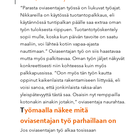
”Parasta oviasentajan työssä on liukuvat työajat. 
Nikkareilla on käytössä tuotantopalkkaus, eli 
käytännössä tuntipalkan päälle saa extraa oman 
työn tuloksesta riippuen. Tuotantotyöskentely 
sopii mulle, koska kun päivän tavoite on saatu 
maaliin, voi lähteä kotiin vapaa-ajasta 
nauttimaan.” Oviasentajan työ on siis haastavaa 
mutta myös palkitsevaa. Oman työn jäljet näkyvät 
konkreettisesti niin kohteessa kuin myös 
palkkapussissa. ”Oon myös tän työn kautta 
oppinut kaikenlaista rakentamiseen liittyvää, eli 
voisi sanoa, että jonkinlaista raksa-alan 
yleispätevyyttä tästä saa. Osaisin nyt remppailla 
kotonakin ainakin jotakin,” oviasentaja naurahtaa. 
T
yömaalla näkee mitä 
oviasentajan työ parhaillaan on 
Jos oviasentajan työ alkaa tosissaan 